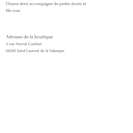
Chaîne doré accompagné de perles dorée et
file rose
✨ Acier inoxydable de haute qualité
💧 Résistant à l’eau et durable
Adresse de la boutique
3 rue Amiral Courbet
66250 Saint-Laurent de la Salanque
Contactez-nous
06 50 51 46 98
Lescapricieuses66@gmail.com
lescapricieuses66.com
Mentions légales & CGV
Politique de cookies
Effectuer un retour
Demande de retour