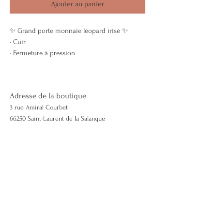
Ajouter au panier
✨ Grand porte monnaie léopard irisé ✨
• Cuir
• Fermeture à pression
• Pochette intérieure à zip
• Motif léopard 🐆
Dimensions : 15,5 x 8,5 cm
Adresse de la boutique
Disponible en plusieurs coloris :
3 rue Amiral Courbet
• Bordeau ♥️
66250 Saint-Laurent de la Salanque
• Kaki 💚
• Gris clair 🤍
Contactez-nous
06 50 51 46 98
Lescapricieuses66@gmail.com
lescapricieuses66.com
Mentions légales & CGV
Politique de cookies