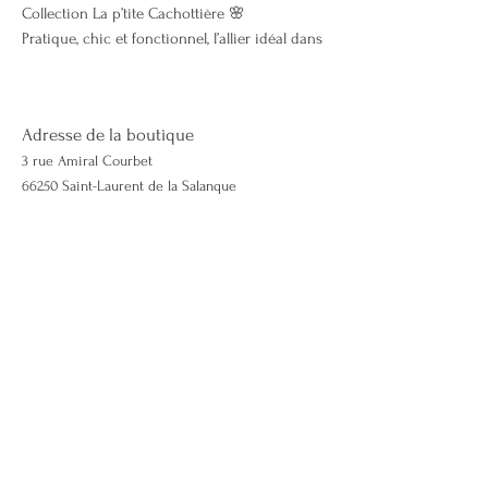
Collection La p’tite Cachottière 🌸
Pratique, chic et fonctionnel, l’allier idéal dans
vos sacs :
💼 Ranger vos papiers ( passeport , cartes …)
Peut faire office de petite trousse de
Adresse de la boutique
maquillage
3 rue Amiral Courbet
Dimensions : 18x12x6cm
66250 Saint-Laurent de la Salanque
Couleur : violet et rouge
Matière : coton & polyester
Marque : La p’tite Cachottière
Contactez-nous
06 50 51 46 98
Lescapricieuses66@gmail.com
lescapricieuses66.com
Mentions légales & CGV
Politique de cookies
Effectuer un retour
Demande de retour