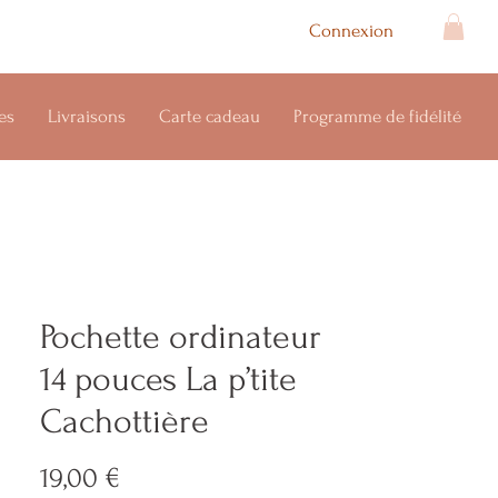
Connexion
es
Livraisons
Carte cadeau
Programme de fidélité
Pochette ordinateur
14 pouces La p’tite
Cachottière
Prix
19,00 €