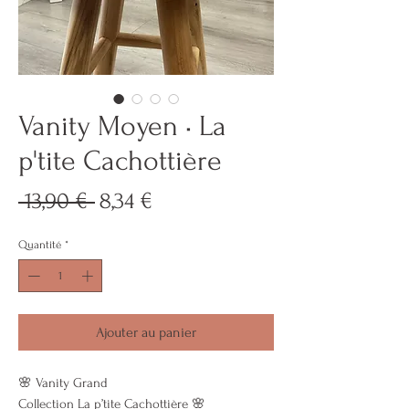
Vanity Moyen • La
p'tite Cachottière
Prix
Prix
 13,90 € 
8,34 €
original
promotionnel
Quantité
*
Ajouter au panier
🌸 Vanity Grand
Collection La p’tite Cachottière 🌸