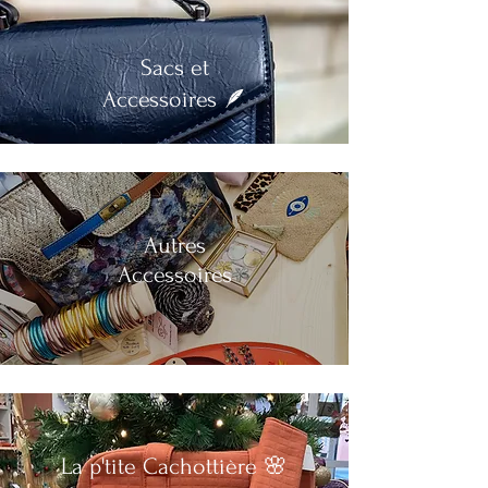
.
Sacs et
Accessoires 🪶
.
Autres
Accessoires
.
La p'tite Cachottière 🌸