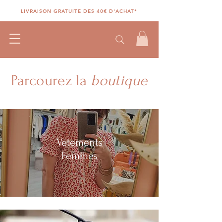
LIVRAISON GRATUITE DES 40€ D'ACHAT*
Parcourez la
boutique
.
​Vêtements
Femmes