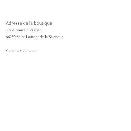
Adresse de la boutique
3 rue Amiral Courbet
66250 Saint-Laurent de la Salanque
Contactez-nous
06 50 51 46 98
Lescapricieuses66@gmail.com
lescapricieuses66.com
Mentions légales & CGV
Politique de cookies
Effectuer un retour
Demande de retour
© Les Capricieuses 66