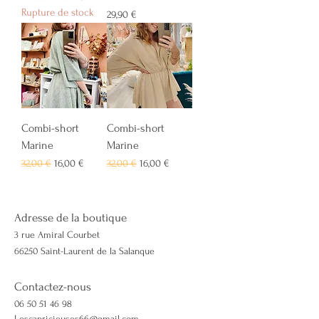
Rupture de stock
Prix
29,90 €
Combi-short
Combi-short
Marine
Marine
Prix original
Prix promotionnel
Prix original
Prix promotionnel
32,00 €
16,00 €
32,00 €
16,00 €
Adresse de la boutique
3 rue Amiral Courbet
66250 Saint-Laurent de la Salanque
Contactez-nous
06 50 51 46 98
Lescapricieuses66@gmail.com