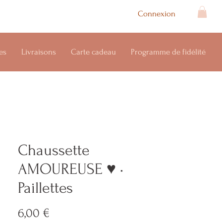
Connexion
es
Livraisons
Carte cadeau
Programme de fidélité
Chaussette
AMOUREUSE ♥️ •
Paillettes
Prix
6,00 €