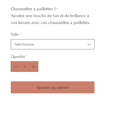
Chaussettes à paillettes ✨
Ajoutez une touche de fun et de brillance à
vos tenues avec ces chaussettes à paillettes.
Taille : 36–42
Taille
*
Couleur : beige/ rouge / doré
Inscription : AMOUREUSE♥️
Sélectionner
Composition : 55 % coton, 33 % polyester, 11
% fil métallique, 2 % élasthanne.
Quantité
*
Retrouvez-nous sur
📸 Facebook & Instagram
💌 Envoi rapide et soigné
💖 Idée cadeaux parfaite ou petit plaisir perso
Ajouter au panier