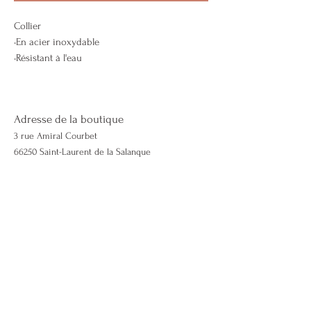
Collier
•En acier inoxydable
•Résistant à l'eau
•Couleur or et noir, avec une petite croix.
•Petite chaîne pour rallonger la longueur.
Adresse de la boutique
3 rue Amiral Courbet
66250 Saint-Laurent de la Salanque
Contactez-nous
06 50 51 46 98
Lescapricieuses66@gmail.com
lescapricieuses66.com
Mentions légales & CGV
Politique de cookies
Effectuer un retour