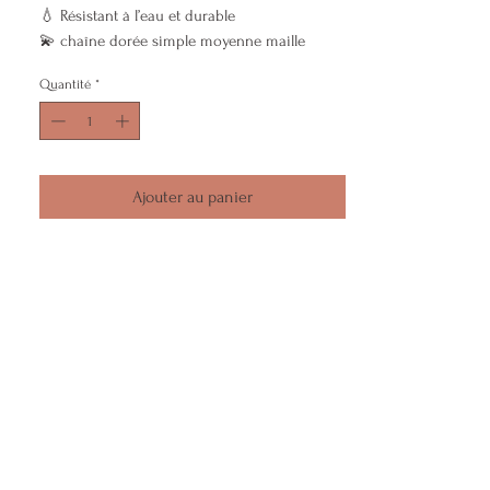
💧 Résistant à l’eau et durable
💫 chaîne dorée simple moyenne maille
💛 Finition dorée lumineuse
Quantité
*
🤍 Style chic et estival
📏 Chaîne ajustable
Ajouter au panier