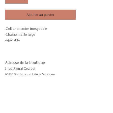
Ajouter au panier
•Collier en acier inoxydable
•Chaine maille large
•Ajustable
•Charme l'escargot de mer.
Adresse de la boutique
3 rue Amiral Courbet
66250 Saint-Laurent de la Salanque
Contactez-nous
06 50 51 46 98
Lescapricieuses66@gmail.com
lescapricieuses66.com