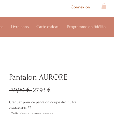
Connexion
es
Livraisons
Carte cadeau
Programme de fidélité
Pantalon AURORE
Prix
Prix
 39,90 € 
27,93 €
original
promotionnel
Craquez pour ce pantalon coupe droit ultra
confortable 🤍
• Taille élastique avec cordon