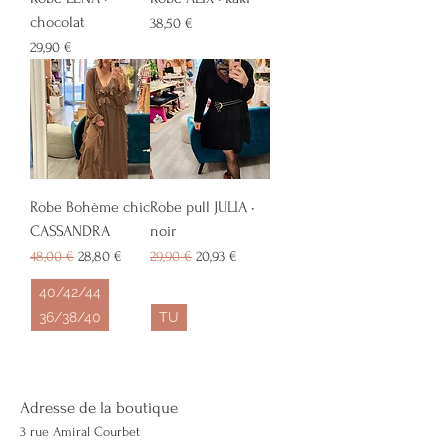
chocolat
Prix
38,50 €
Prix
29,90 €
Robe Bohème chic
Robe pull JULIA •
CASSANDRA
noir
Prix original
Prix promotionnel
Prix original
Prix promotionnel
48,00 €
28,80 €
29,90 €
20,93 €
40/42/44
36/38/40
TU
Adresse de la boutique
3 rue Amiral Courbet