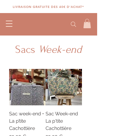
LIVRAISON GRATUITE DES 40€ D'ACHAT*
Sacs
Week-end
Sac week-end •
Sac Week-end
La p’tite
La p'tite
Cachottière
Cachottière