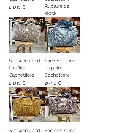
Rupture de
Prix
29,90 €
stock
Sac week-end
Sac week-end
La p’tite
La p’tite
Cachottière
Cachottière
Prix
Prix
29,90 €
29,90 €
Sac week-end
Sac week-end