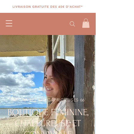
LIVRAISON GRATUITE DES 40€ D'ACHAT*
DÉCOUVREZ LES CAPRICIEUSES 66
BOUTIQUE FÉMININE,
CHALEUREUSE ET