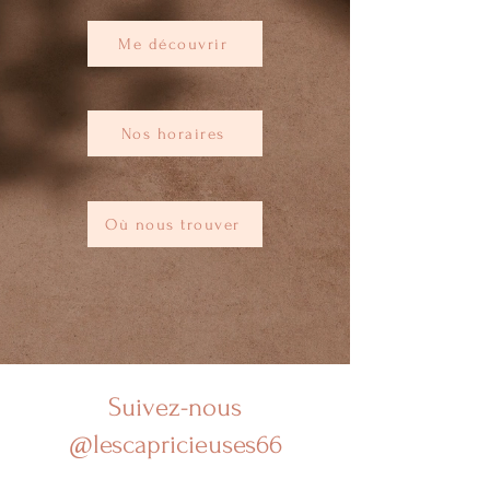
Me découvrir
Nos horaires
Où nous trouver
Suivez-nous
@lescapricieuses66