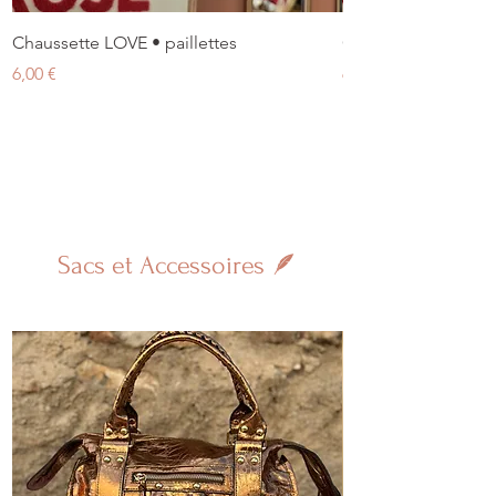
Chaussette LOVE • paillettes
Chaussette BOMBAS
Prix
Prix
6,00 €
6,00 €
Sacs et Accessoires 🪶