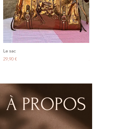
Le sac
Banane • bohème 
Prix
Prix
29,90 €
29,90 €
À PROPOS