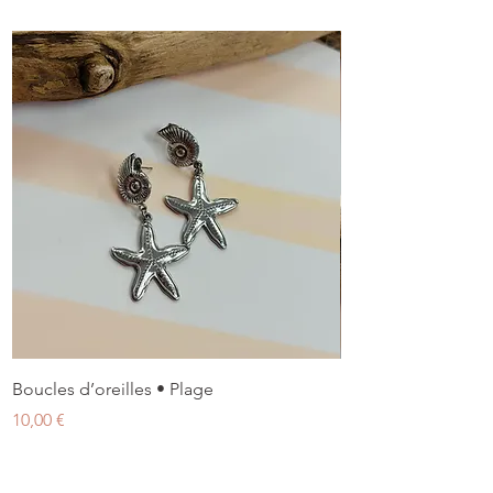
Boucles d’oreilles • Plage
Boucles d’oreilles 
Prix
Prix
10,00 €
10,00 €